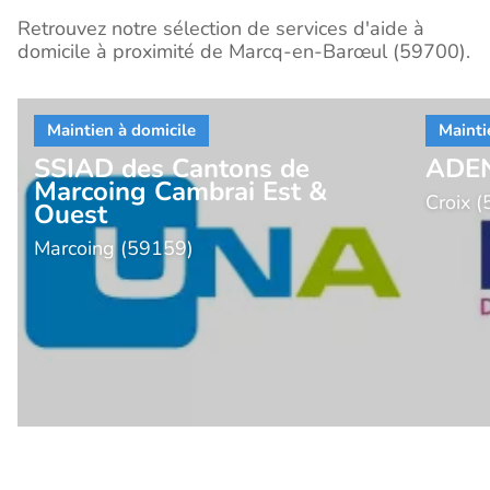
Retrouvez notre sélection de services d'aide à
domicile à proximité de Marcq-en-Barœul (59700).
SSIAD des Cantons de
ADEN
Marcoing Cambrai Est &
Croix 
Ouest
Marcoing (59159)