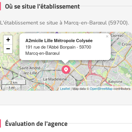
Où se situe l'établissement
L'établissement se situe à Marcq-en-Barœul (59700).
×
+
A2micile Lille Métropole Colysée
191 rue de l'Abbé Bonpain - 59700
−
Marcq-en-Barœul
2 km
1 mi
Leaflet
| Map data ©
OpenStreetMap
contributors
Évaluation de l'agence