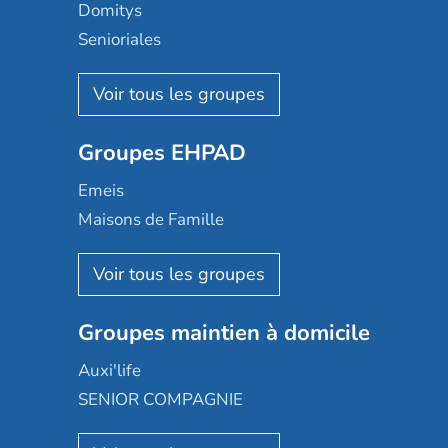
Domitys
Senioriales
Nohée
Les Résidentiels
Ovelia
Groupes EHPAD
Mobicap
Domusvi
Emeis
Happy Senior
Maisons de Famille
Espace et vie
Korian
Aquarelia
Emera
Nexity edenea
Colisée
Les jardins d'Arcadie
Groupes maintien à domicile
Groupe SOS
Occitalia
Le Noble Âge
Auxi'life
Appartseniors
Almage
SENIOR COMPAGNIE
Villa beausoleil
Pavonis santé
AGE D'OR Services
Reseda