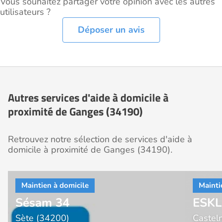
Vous souhaitez partager votre opinion avec les autres
utilisateurs ?
Déposer un avis
Autres services d'aide à domicile à
proximité de Ganges (34190)
Retrouvez notre sélection de services d'aide à
domicile à proximité de Ganges (34190).
Sésam 34
ESKL
Sète (34200)
Castel