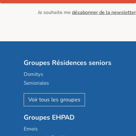
Je souhaite me
désabonner de la newsletter
Groupes Résidences seniors
Domitys
Senioriales
Nohée
Les Résidentiels
Ovelia
Groupes EHPAD
Mobicap
Domusvi
Emeis
Happy Senior