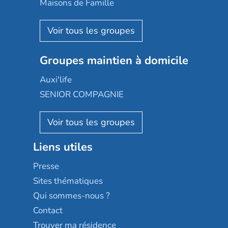
Maisons de Famille
Espace et vie
Korian
Aquarelia
Emera
Nexity edenea
Colisée
Les jardins d'Arcadie
Groupes maintien à domicile
Groupe SOS
Occitalia
Le Noble Âge
Auxi'life
Appartseniors
Almage
SENIOR COMPAGNIE
Villa beausoleil
Pavonis santé
AGE D'OR Services
Reseda
Résidalya
Stella management
Groupe aplus
Liens utiles
Les villages d'or
Sérénys
Presse
Résidences services Villa Médicis
Sites thématiques
Qui sommes-nous ?
Contact
Trouver ma résidence