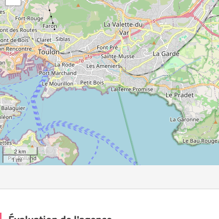
2 km
1 mi