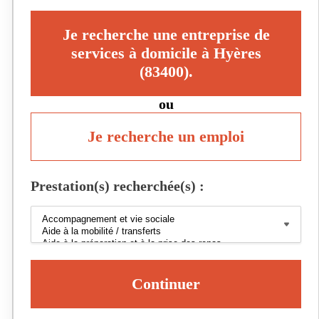
Je recherche une entreprise de
services à domicile à Hyères
(83400).
ou
Je recherche un emploi
Prestation(s) recherchée(s) :
Continuer