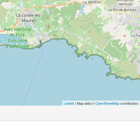
Leaflet
| Map data ©
OpenStreetMap
contributors