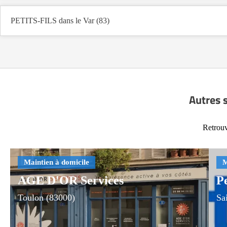
PETITS-FILS dans le Var (83)
Autres 
Retrouv
AGE D'OR Services
Pe
Toulon (83000)
Sa