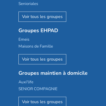
Senioriales
Nohée
Les Résidentiels
Ovelia
Groupes EHPAD
Mobicap
Domusvi
Emeis
Happy Senior
Maisons de Famille
Espace et vie
Korian
Aquarelia
Emera
Nexity edenea
Colisée
Les jardins d'Arcadie
Groupes maintien à domicile
Groupe SOS
Occitalia
Le Noble Âge
Auxi'life
Appartseniors
Almage
SENIOR COMPAGNIE
Villa beausoleil
Pavonis santé
AGE D'OR Services
Reseda
Résidalya