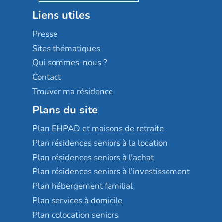
Stella management
Groupe aplus
Liens utiles
Les villages d'or
Sérénys
Presse
Résidences services Villa Médicis
Sites thématiques
Qui sommes-nous ?
Contact
Trouver ma résidence
Plans du site
Plan EHPAD et maisons de retraite
Plan résidences seniors à la location
Plan résidences seniors à l'achat
Plan résidences seniors à l'investissement
Plan hébergement familial
Plan services à domicile
Plan colocation seniors