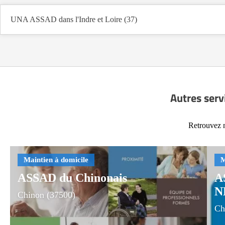
UNA ASSAD dans l'Indre et Loire (37)
Autres serv
Retrouvez n
ASSAD du Chinonais
A
N
Chinon (37500)
Ch