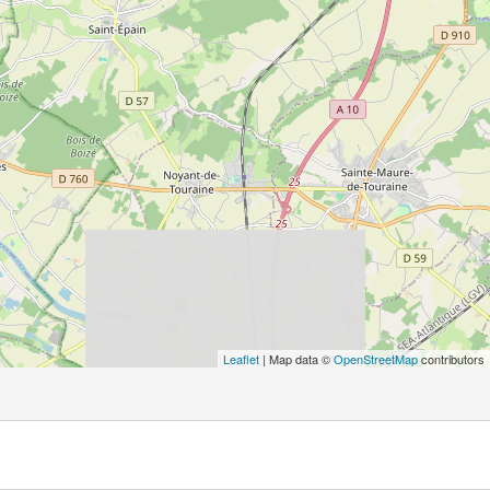
Leaflet
| Map data ©
OpenStreetMap
contributors