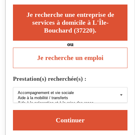
Je recherche une entreprise de
services à domicile à L'Île-
Bouchard (37220).
ou
Je recherche un emploi
Prestation(s) recherchée(s) :
Continuer