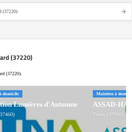
 (37220)
hard (37220)
ard (37220).
ation Lumières d'Automne
ASSAD-HA
(37460)
Tours (37000)