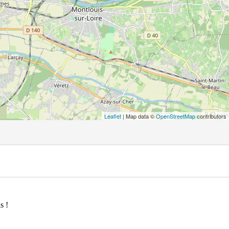
Leaflet
| Map data ©
OpenStreetMap
contributors
s !