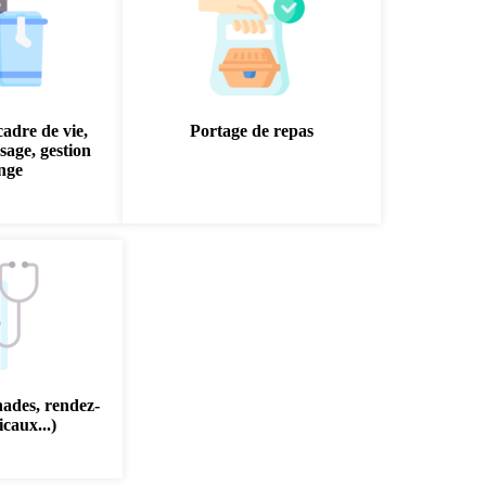
cadre de vie,
Portage de repas
sage, gestion
inge
nades, rendez-
caux...)