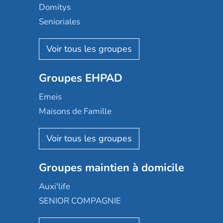
Domitys
Senioriales
Nohée
Les Résidentiels
Ovelia
Groupes EHPAD
Mobicap
Domusvi
Emeis
Happy Senior
Maisons de Famille
Espace et vie
Korian
Aquarelia
Emera
Nexity edenea
Colisée
Les jardins d'Arcadie
Groupes maintien à domicile
Groupe SOS
Occitalia
Le Noble Âge
Auxi'life
Appartseniors
Almage
SENIOR COMPAGNIE
Villa beausoleil
Pavonis santé
AGE D'OR Services