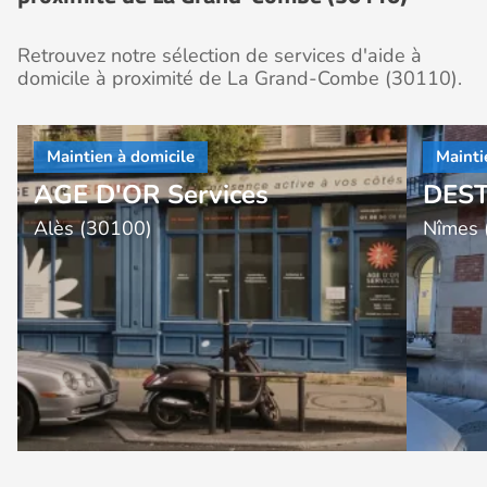
Retrouvez notre sélection de services d'aide à
domicile à proximité de La Grand-Combe (30110).
AGE D'OR Services
DEST
Alès (30100)
Nîmes 