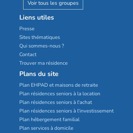
Reseda
Résidalya
Stella management
Groupe aplus
Liens utiles
Les villages d'or
Sérénys
Presse
Résidences services Villa Médicis
Sites thématiques
Qui sommes-nous ?
Contact
Trouver ma résidence
Plans du site
Plan EHPAD et maisons de retraite
Plan résidences seniors à la location
Plan résidences seniors à l'achat
Plan résidences seniors à l'investissement
Plan hébergement familial
Plan services à domicile