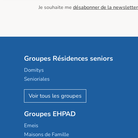
Je souhaite me
désabonner de la newsletter
Groupes Résidences seniors
Domitys
Senioriales
Nohée
Les Résidentiels
Ovelia
Groupes EHPAD
Mobicap
Domusvi
Emeis
Happy Senior
Maisons de Famille