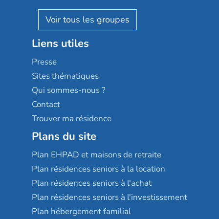
Villa beausoleil
Pavonis santé
AGE D'OR Services
Reseda
Résidalya
Stella management
Groupe aplus
Liens utiles
Les villages d'or
Sérénys
Presse
Résidences services Villa Médicis
Sites thématiques
Qui sommes-nous ?
Contact
Trouver ma résidence
Plans du site
Plan EHPAD et maisons de retraite
Plan résidences seniors à la location
Plan résidences seniors à l'achat
Plan résidences seniors à l'investissement
Plan hébergement familial