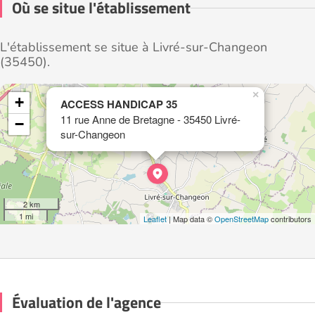
Où se situe l'établissement
L'établissement se situe à Livré-sur-Changeon
(35450).
×
+
ACCESS HANDICAP 35
11 rue Anne de Bretagne - 35450 Livré-
−
sur-Changeon
2 km
1 mi
Leaflet
| Map data ©
OpenStreetMap
contributors
Évaluation de l'agence