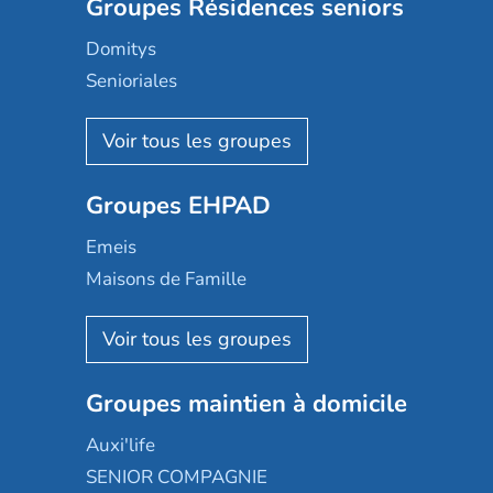
Groupes Résidences seniors
Domitys
Senioriales
Nohée
Les Résidentiels
Ovelia
Groupes EHPAD
Mobicap
Domusvi
Emeis
Happy Senior
Maisons de Famille
Espace et vie
Korian
Aquarelia
Emera
Nexity edenea
Colisée
Les jardins d'Arcadie
Groupes maintien à domicile
Groupe SOS
Occitalia
Le Noble Âge
Auxi'life
Appartseniors
Almage
SENIOR COMPAGNIE