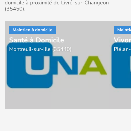
domicile à proximité de Livré-sur-Changeon
(35450).
Santé à Domicile
Vivo
Montreuil-sur-Ille (35440)
Plélan