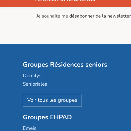
Je souhaite me
désabonner de la newsletter
Groupes Résidences seniors
Domitys
Senioriales
Nohée
Les Résidentiels
Ovelia
Groupes EHPAD
Mobicap
Domusvi
Emeis