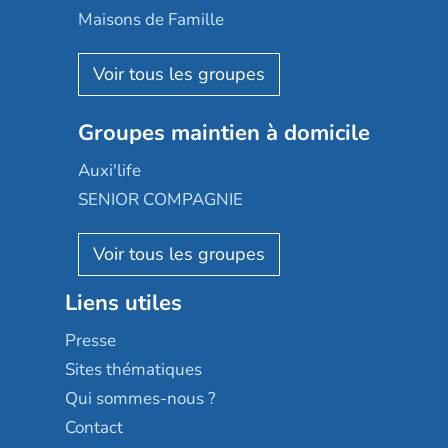
Happy Senior
Maisons de Famille
Espace et vie
Korian
Aquarelia
Emera
Nexity edenea
Colisée
Les jardins d'Arcadie
Groupes maintien à domicile
Groupe SOS
Occitalia
Le Noble Âge
Auxi'life
Appartseniors
Almage
SENIOR COMPAGNIE
Villa beausoleil
Pavonis santé
AGE D'OR Services
Reseda
Résidalya
Stella management
Groupe aplus
Liens utiles
Les villages d'or
Sérénys
Presse
Résidences services Villa Médicis
Sites thématiques
Qui sommes-nous ?
Contact