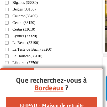
Biganos (33380)
Bègles (33130)
Caudrot (33490)
Cenon (33150)
Cestas (33610)
Eysines (33320)
La Réole (33190)
La Teste-de-Buch (33260)
Le Bouscat (33110)
Libourne (33500)
Lormont (33310)
Mérignac (33700)
Que recherchez-vous à
Pessac (33600)
Bordeaux
?
Saint-Aubin-de-Médoc (33160)
Saint-Mariens (33620)
Saint-Médard-en-Jalles (33160)
EHPAD - Maison de retraite