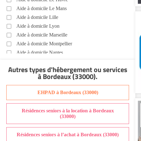
(33000)
Aide à domicile Le Mans
Soins esthétiques Bordeaux (33000)
Aide à domicile Lille
Autres aides à domicile Bordeaux (33000)
Aide à domicile Lyon
Voir toutes les aides à domicile à Bordeaux (33000)
Aide à domicile Marseille
Aide à domicile Montpellier
Aide à domicile Nantes
Aide à domicile Nice
Autres types d'hébergement ou services
Aide à domicile Nîmes
à Bordeaux (33000)
.
Aide à domicile Orléans
Aide à domicile Paris
EHPAD à Bordeaux (33000)
Aide à domicile Perpignan
Aide à domicile Rennes
Résidences seniors à la location à Bordeaux
Aide à domicile Saint-Etienne
(33000)
Aide à domicile Toulouse
Recherche par ville
Résidences seniors à l’achat à Bordeaux (33000)