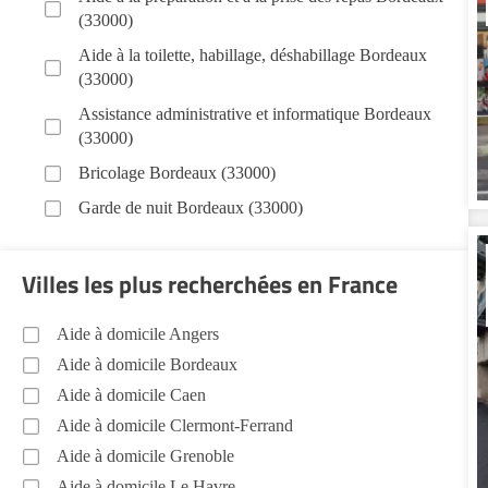
(33000)
Aide à la toilette, habillage, déshabillage Bordeaux
(33000)
Assistance administrative et informatique Bordeaux
(33000)
Bricolage Bordeaux (33000)
Garde de nuit Bordeaux (33000)
Infirmiers Bordeaux (33000)
Villes les plus recherchées en France
Jardinage Bordeaux (33000)
Aide aux courses Bordeaux (33000)
Aide à domicile Angers
Entretien du cadre de vie, ménage, repassage, gestion
Aide à domicile Bordeaux
du linge Bordeaux (33000)
Aide à domicile Caen
Sorties (promenades, rendez-vous médicaux...)
Aide à domicile Clermont-Ferrand
Bordeaux (33000)
Aide à domicile Grenoble
Promenade animaux de compagnie Bordeaux
Aide à domicile Le Havre