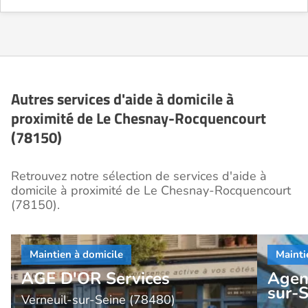
Autres services d'aide à domicile à
proximité de Le Chesnay-Rocquencourt
(78150)
Retrouvez notre sélection de services d'aide à
domicile à proximité de Le Chesnay-Rocquencourt
(78150).
AGE D'OR Services
Agen
sur-
Verneuil-sur-Seine (78480)