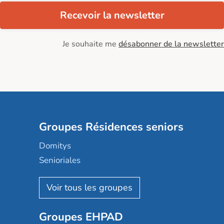
Recevoir la newsletter
Je souhaite me
désabonner de la newsletter
Groupes Résidences seniors
Domitys
Senioriales
Nohée
Les Résidentiels
Ovelia
Groupes EHPAD
Mobicap