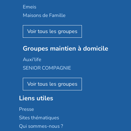
Domusvi
Emeis
Happy Senior
Maisons de Famille
Espace et vie
Korian
Aquarelia
Emera
Nexity edenea
Colisée
Les jardins d'Arcadie
Groupes maintien à domicile
Groupe SOS
Occitalia
Le Noble Âge
Auxi'life
Appartseniors
Almage
SENIOR COMPAGNIE
Villa beausoleil
Pavonis santé
AGE D'OR Services
Reseda
Résidalya
Stella management
Groupe aplus
Liens utiles
Les villages d'or
Sérénys
Presse
Résidences services Villa Médicis
Sites thématiques
Qui sommes-nous ?