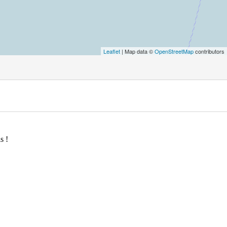
Leaflet
| Map data ©
OpenStreetMap
contributors
s !