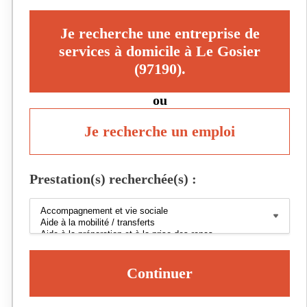
Je recherche une entreprise de
services à domicile à Le Gosier
(97190).
ou
Je recherche un emploi
Prestation(s) recherchée(s) :
Continuer