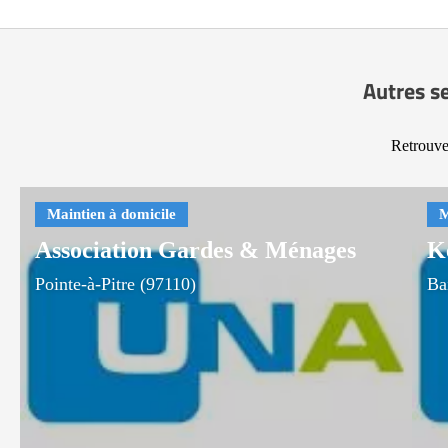
Autres se
Retrouvez
Association Gardes & Ménages
K
Pointe-à-Pitre (97110)
Ba