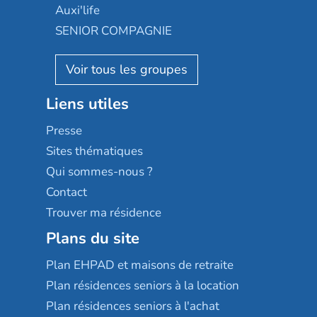
Occitalia
Le Noble Âge
Auxi'life
Appartseniors
Almage
SENIOR COMPAGNIE
Villa beausoleil
Pavonis santé
AGE D'OR Services
Reseda
Résidalya
Stella management
Groupe aplus
Liens utiles
Les villages d'or
Sérénys
Presse
Résidences services Villa Médicis
Sites thématiques
Qui sommes-nous ?
Contact
Trouver ma résidence
Plans du site
Plan EHPAD et maisons de retraite
Plan résidences seniors à la location
Plan résidences seniors à l'achat