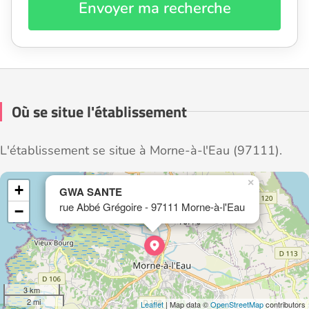
Envoyer ma recherche
Où se situe l'établissement
L'établissement se situe à Morne-à-l'Eau (97111).
×
+
GWA SANTE
rue Abbé Grégoire - 97111 Morne-à-l'Eau
−
3 km
2 mi
Leaflet
| Map data ©
OpenStreetMap
contributors