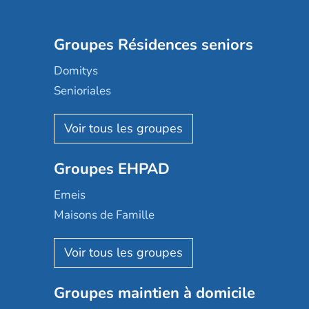
Groupes Résidences seniors
Domitys
Senioriales
Nohée
Les Résidentiels
Ovelia
Groupes EHPAD
Mobicap
Domusvi
Emeis
Happy Senior
Maisons de Famille
Espace et vie
Korian
Aquarelia
Emera
Nexity edenea
Colisée
Les jardins d'Arcadie
Groupes maintien à domicile
Groupe SOS