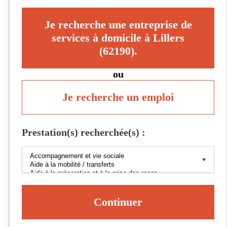
Je recherche une entreprise de
services à domicile à Lillers
(62190).
ou
Je recherche un emploi
Prestation(s) recherchée(s) :
Continuer