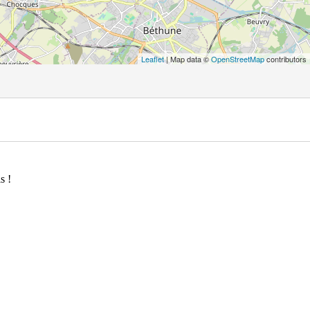
Leaflet
| Map data ©
OpenStreetMap
contributors
s !