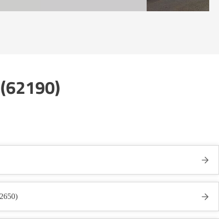
s (62190)
62650)