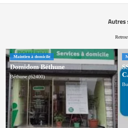
Autres 
Retrouv
Domidom Béthune
S
C
Béthune (62400)
Bu