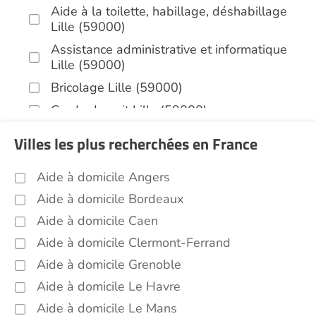
Aide à la toilette, habillage, déshabillage
Lille (59000)
Assistance administrative et informatique
Lille (59000)
Bricolage Lille (59000)
Garde de nuit Lille (59000)
Jardinage Lille (59000)
Villes les plus recherchées en France
Aide aux courses Lille (59000)
Aide à domicile Angers
Entretien du cadre de vie, ménage,
repassage, gestion du linge Lille (59000)
Aide à domicile Bordeaux
Sorties (promenades, rendez-vous
Aide à domicile Caen
médicaux...) Lille (59000)
Aide à domicile Clermont-Ferrand
Promenade animaux de compagnie Lille
Aide à domicile Grenoble
(59000)
Aide à domicile Le Havre
Soins esthétiques Lille (59000)
Aide à domicile Le Mans
Autres aides à domicile Lille (59000)