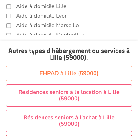
Aide à domicile Lille
Voir toutes les aides à domicile à Lille (59000)
Aide à domicile Lyon
Aide à domicile Marseille
Aide à domicile Montpellier
Aide à domicile Nantes
Autres types d'hébergement ou services
à
Aide à domicile Nice
Lille (59000)
.
Aide à domicile Nîmes
Aide à domicile Orléans
EHPAD à Lille (59000)
Aide à domicile Paris
Aide à domicile Perpignan
Résidences seniors à la location à Lille
(59000)
Aide à domicile Rennes
Aide à domicile Saint-Etienne
Résidences seniors à l’achat à Lille
Aide à domicile Toulouse
(59000)
Recherche par ville