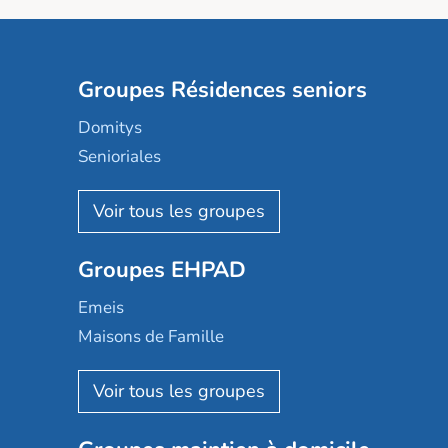
Groupes Résidences seniors
Domitys
Senioriales
Nohée
Les Résidentiels
Ovelia
Groupes EHPAD
Mobicap
Domusvi
Emeis
Happy Senior
Maisons de Famille
Espace et vie
Korian
Aquarelia
Emera
Nexity edenea
Colisée
Les jardins d'Arcadie