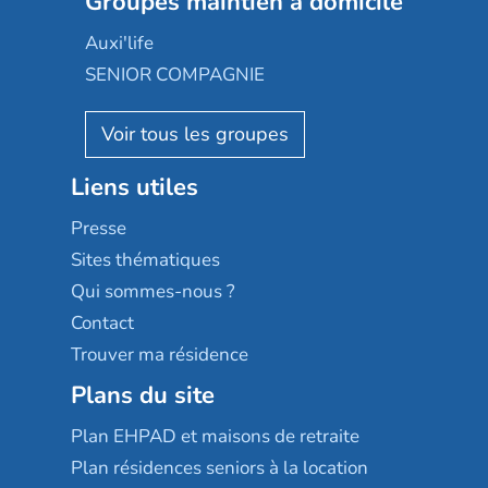
Groupes maintien à domicile
Groupe SOS
Occitalia
Le Noble Âge
Auxi'life
Appartseniors
Almage
SENIOR COMPAGNIE
Villa beausoleil
Pavonis santé
AGE D'OR Services
Reseda
Résidalya
Stella management
Groupe aplus
Liens utiles
Les villages d'or
Sérénys
Presse
Résidences services Villa Médicis
Sites thématiques
Qui sommes-nous ?
Contact
Trouver ma résidence
Plans du site
Plan EHPAD et maisons de retraite
Plan résidences seniors à la location