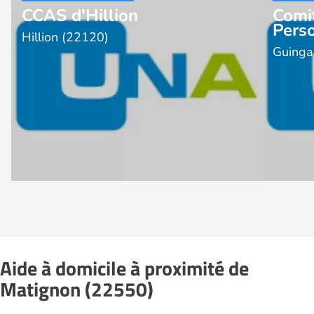
CCAS d'Hillion
Comi
Pers
Hillion (22120)
Guinga
Aide à domicile à proximité de
Matignon (22550)