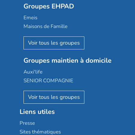
Groupes EHPAD
Mobicap
Domusvi
Emeis
Happy Senior
Maisons de Famille
Espace et vie
Korian
Aquarelia
Emera
Nexity edenea
Colisée
Les jardins d'Arcadie
Groupes maintien à domicile
Groupe SOS
Occitalia
Le Noble Âge
Auxi'life
Appartseniors
Almage
SENIOR COMPAGNIE
Villa beausoleil
Pavonis santé
AGE D'OR Services
Reseda
Résidalya
Stella management
Groupe aplus
Liens utiles
Les villages d'or
Sérénys
Presse
Résidences services Villa Médicis
Sites thématiques