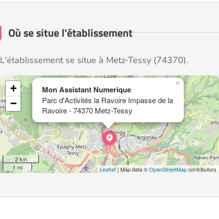
Où se situe l'établissement
L'établissement se situe à Metz-Tessy (74370).
×
+
Mon Assistant Numerique
Parc d'Activités la Ravoire Impasse de la
−
Ravoire - 74370 Metz-Tessy
2 km
1 mi
Leaflet
| Map data ©
OpenStreetMap
contributors