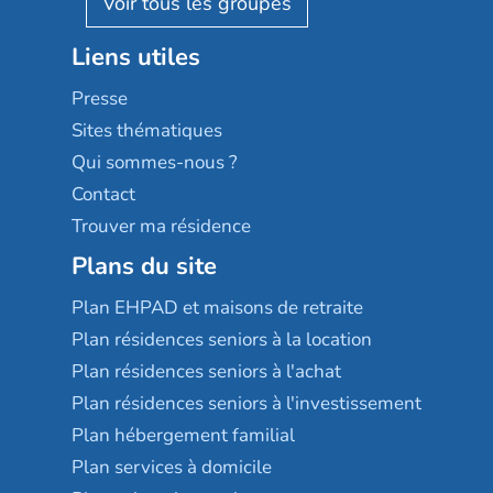
Résidalya
Stella management
Groupe aplus
Liens utiles
Les villages d'or
Sérénys
Presse
Résidences services Villa Médicis
Sites thématiques
Qui sommes-nous ?
Contact
Trouver ma résidence
Plans du site
Plan EHPAD et maisons de retraite
Plan résidences seniors à la location
Plan résidences seniors à l'achat
Plan résidences seniors à l'investissement
Plan hébergement familial
Plan services à domicile