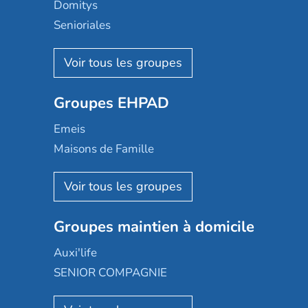
Domitys
Senioriales
Nohée
Les Résidentiels
Ovelia
Groupes EHPAD
Mobicap
Domusvi
Emeis
Happy Senior
Maisons de Famille
Espace et vie
Korian
Aquarelia
Emera
Nexity edenea
Colisée
Les jardins d'Arcadie
Groupes maintien à domicile
Groupe SOS
Occitalia
Le Noble Âge
Auxi'life
Appartseniors
Almage
SENIOR COMPAGNIE
Villa beausoleil
Pavonis santé
AGE D'OR Services
Reseda