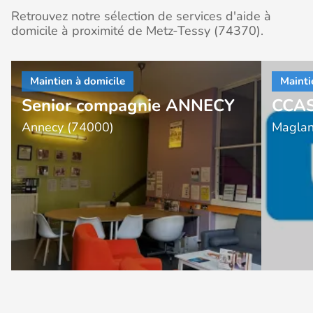
Retrouvez notre sélection de services d'aide à
domicile à proximité de Metz-Tessy (74370).
Senior compagnie ANNECY
CCAS
Annecy (74000)
Maglan