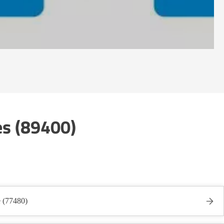
es (89400)
e (77480)