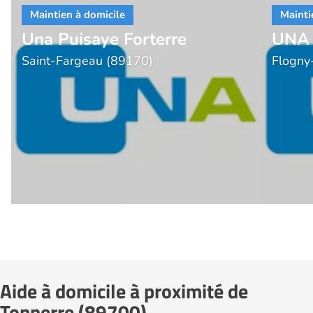
Una Puisaye Forterre
UNA 
Saint-Fargeau (89170)
Flogny
Aide à domicile à proximité de
Tonnerre (89700)