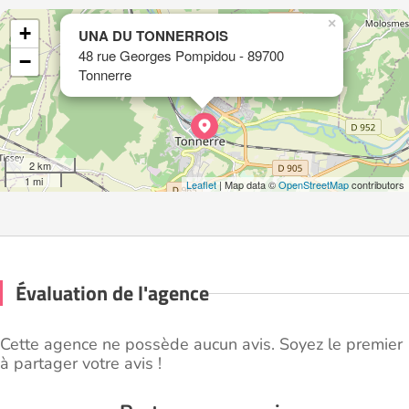
×
+
UNA DU TONNERROIS
48 rue Georges Pompidou - 89700
−
Tonnerre
2 km
1 mi
Leaflet
| Map data ©
OpenStreetMap
contributors
Évaluation de l'agence
Cette agence ne possède aucun avis. Soyez le premier
à partager votre avis !