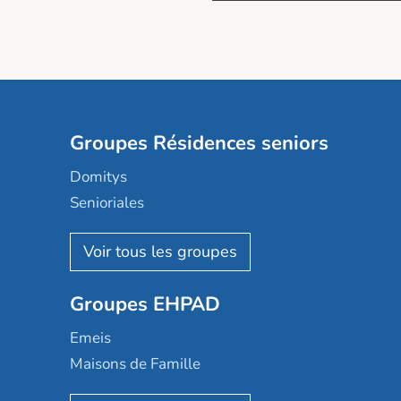
Groupes Résidences seniors
Domitys
Senioriales
Nohée
Les Résidentiels
Ovelia
Groupes EHPAD
Mobicap
Domusvi
Emeis
Happy Senior
Maisons de Famille
Espace et vie
Korian