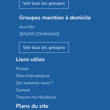
Aquarelia
Emera
Nexity edenea
Colisée
Les jardins d'Arcadie
Groupes maintien à domicile
Groupe SOS
Occitalia
Le Noble Âge
Auxi'life
Appartseniors
Almage
SENIOR COMPAGNIE
Villa beausoleil
Pavonis santé
AGE D'OR Services
Reseda
Résidalya
Stella management
Groupe aplus
Liens utiles
Les villages d'or
Sérénys
Presse
Résidences services Villa Médicis
Sites thématiques
Qui sommes-nous ?
Contact
Trouver ma résidence
Plans du site