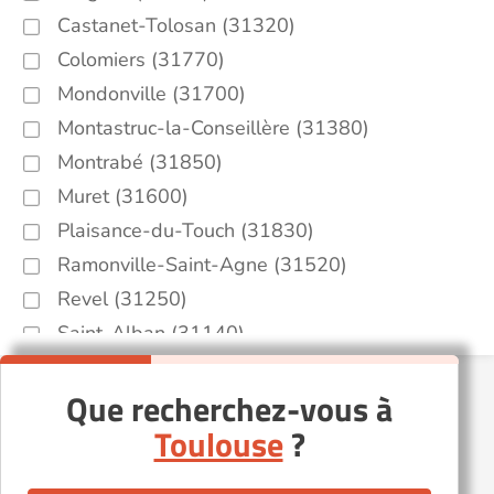
Castanet-Tolosan (31320)
Colomiers (31770)
Mondonville (31700)
Montastruc-la-Conseillère (31380)
Montrabé (31850)
Muret (31600)
Plaisance-du-Touch (31830)
Ramonville-Saint-Agne (31520)
Revel (31250)
Saint-Alban (31140)
Saint-Jean (31240)
Que recherchez-vous à
Saint-Sulpice-sur-Lèze (31410)
Toulouse
?
Trébons-sur-la-Grasse (31290)
Villemur-sur-Tarn (31340)