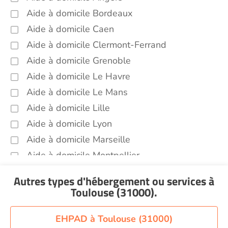
Infirmiers Toulouse (31000)
Aide à domicile Bordeaux
Jardinage Toulouse (31000)
Aide à domicile Caen
Aide aux courses Toulouse (31000)
Aide à domicile Clermont-Ferrand
Entretien du cadre de vie, ménage,
Aide à domicile Grenoble
repassage, gestion du linge Toulouse
(31000)
Aide à domicile Le Havre
Portage de repas Toulouse (31000)
Aide à domicile Le Mans
Aide à domicile Lille
Sorties (promenades, rendez-vous
médicaux...) Toulouse (31000)
Aide à domicile Lyon
Promenade animaux de compagnie
Aide à domicile Marseille
Toulouse (31000)
Aide à domicile Montpellier
Soins esthétiques Toulouse (31000)
Aide à domicile Nantes
Autres types d'hébergement ou services
à
Autres aides à domicile Toulouse (31000)
Aide à domicile Nice
Toulouse (31000)
.
Voir toutes les aides à domicile à Toulouse
Aide à domicile Nîmes
(31000)
Aide à domicile Orléans
EHPAD à Toulouse (31000)