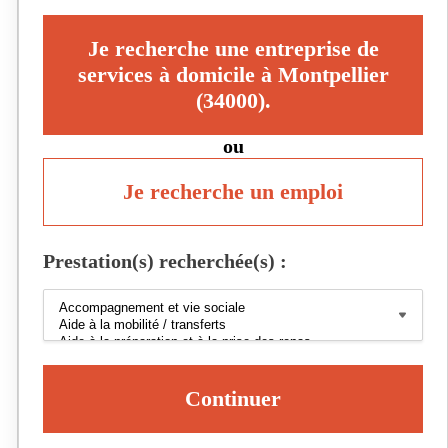
Je recherche une entreprise de
services à domicile à Montpellier
(34000).
ou
Je recherche un emploi
Prestation(s) recherchée(s) :
Continuer