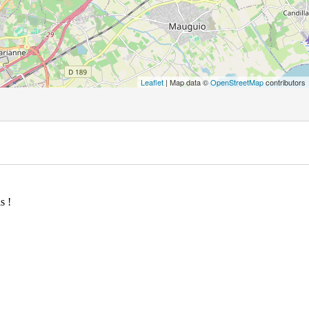
Leaflet
| Map data ©
OpenStreetMap
contributors
s !