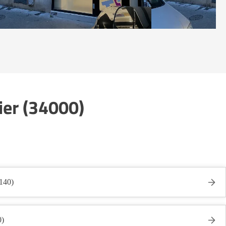
ier (34000)
140)
0)