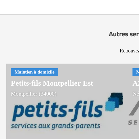
Autres ser
Retrouvez
Petits-fils Montpellier Est
A
Montpellier (34000)
Né