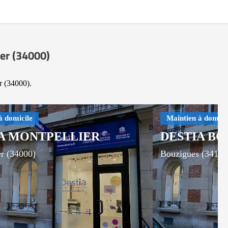
ier (34000)
r (34000).
A MONTPELLIER
DESTIA BO
er (34000)
Bouzigues (34140