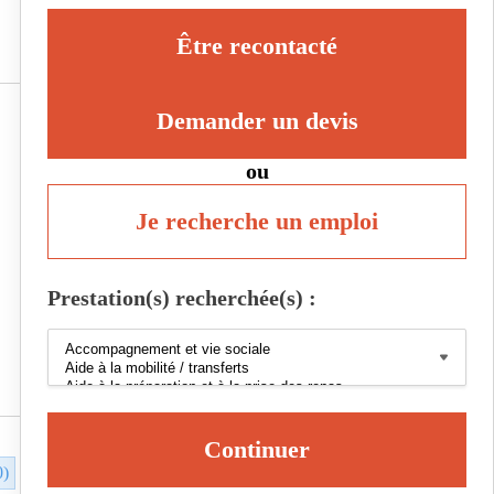
Être recontacté
Demander un devis
ou
Je recherche un emploi
Prestation(s) recherchée(s) :
Continuer
0)