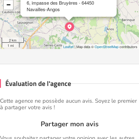
6, impasse des Bruyères - 64450
−
Navailles-Angos
2 km
1 mi
Leaflet
| Map data ©
OpenStreetMap
contributors
Évaluation de l'agence
Cette agence ne possède aucun avis. Soyez le premier
à partager votre avis !
Partager mon avis
Vous souhaitez partager votre opinion avec les autres