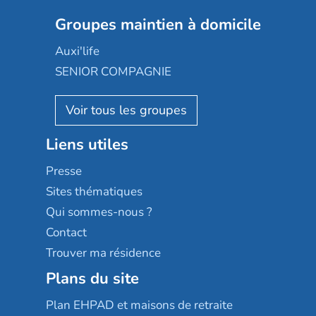
Nexity edenea
Colisée
Les jardins d'Arcadie
Groupes maintien à domicile
Groupe SOS
Occitalia
Le Noble Âge
Auxi'life
Appartseniors
Almage
SENIOR COMPAGNIE
Villa beausoleil
Pavonis santé
AGE D'OR Services
Reseda
Résidalya
Stella management
Groupe aplus
Liens utiles
Les villages d'or
Sérénys
Presse
Résidences services Villa Médicis
Sites thématiques
Qui sommes-nous ?
Contact
Trouver ma résidence
Plans du site
Plan EHPAD et maisons de retraite