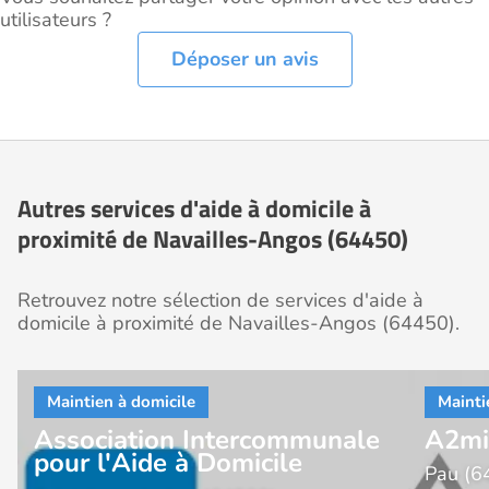
utilisateurs ?
Déposer un avis
Autres services d'aide à domicile à
proximité de Navailles-Angos (64450)
Retrouvez notre sélection de services d'aide à
domicile à proximité de Navailles-Angos (64450).
Association Intercommunale
A2mi
pour l'Aide à Domicile
Pau (6