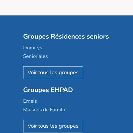
Groupes Résidences seniors
Domitys
Senioriales
Nohée
Les Résidentiels
Ovelia
Groupes EHPAD
Mobicap
Domusvi
Emeis
Happy Senior
Maisons de Famille
Espace et vie
Korian
Aquarelia
Emera