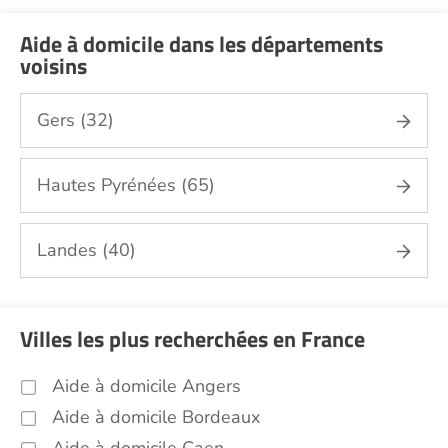
Garde de nuit Pyrénées Atlantiques (64)
Aide à domicile dans les départements
Jardinage Pyrénées Atlantiques (64)
voisins
Aide aux courses Pyrénées Atlantiques
(64)
Gers (32)
Entretien du cadre de vie, ménage,
repassage, gestion du linge Pyrénées
Atlantiques (64)
Hautes Pyrénées (65)
Portage de repas Pyrénées Atlantiques
(64)
Landes (40)
Sorties (promenades, rendez-vous
médicaux...) Pyrénées Atlantiques (64)
Promenade animaux de compagnie
Villes les plus recherchées en France
Pyrénées Atlantiques (64)
Soins esthétiques Pyrénées Atlantiques
Aide à domicile Angers
(64)
Aide à domicile Bordeaux
Autres aides à domicile Pyrénées