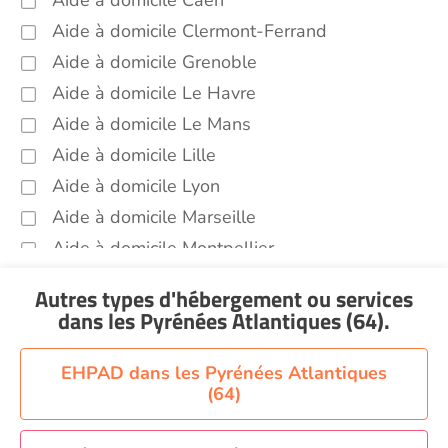
Aide à domicile Caen
Atlantiques (64)
Aide à domicile Clermont-Ferrand
Voir toutes les aides à domicile dans les Pyrénées
Atlantiques (64)
Aide à domicile Grenoble
Aide à domicile Le Havre
Aide à domicile Le Mans
Aide à domicile Lille
Aide à domicile Lyon
Aide à domicile Marseille
Aide à domicile Montpellier
Aide à domicile Nantes
Autres types d'hébergement ou services
Aide à domicile Nice
dans les Pyrénées Atlantiques (64)
.
Aide à domicile Nîmes
Aide à domicile Orléans
EHPAD dans les Pyrénées Atlantiques
(64)
Aide à domicile Paris
Aide à domicile Perpignan