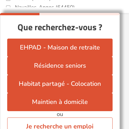
Navailles-Angos (64450)
Oloron-Sainte-Marie (64400)
Que recherchez-vous ?
Orthez (64300)
Pau (64000)
Saint-Jean-de-Luz (64500)
EHPAD - Maison de retraite
Saint-Palais (64120)
Saint-Pierre-d'Irube (64990)
Résidence seniors
Serres-Castet (64121)
Habitat partagé - Colocation
Maintien à domicile
ou
Je recherche un emploi