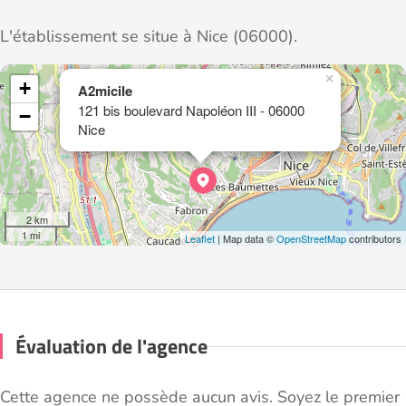
L'établissement se situe à Nice (06000).
×
+
A2micile
121 bis boulevard Napoléon III - 06000
−
Nice
2 km
1 mi
Leaflet
| Map data ©
OpenStreetMap
contributors
Évaluation de l'agence
Cette agence ne possède aucun avis. Soyez le premier