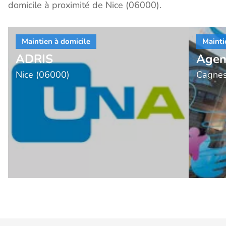
domicile à proximité de Nice (06000).
ADRIS
Agen
Nice (06000)
Cagnes