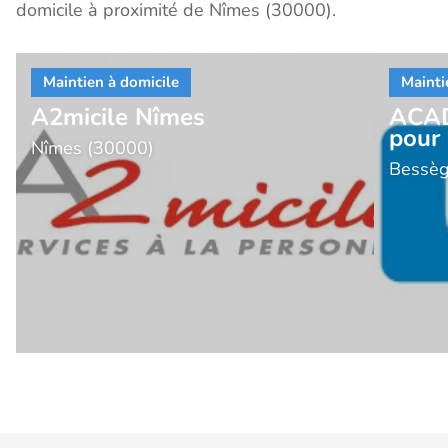
domicile à proximité de Nîmes (30000).
A2micile Nîmes
ACAD
pour 
Nîmes (30000)
Bessèg