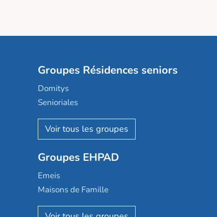
Groupes Résidences seniors
Domitys
Senioriales
Nohée
Les Résidentiels
Ovelia
Groupes EHPAD
Mobicap
Domusvi
Emeis
Happy Senior
Maisons de Famille
Espace et vie
Korian
Aquarelia