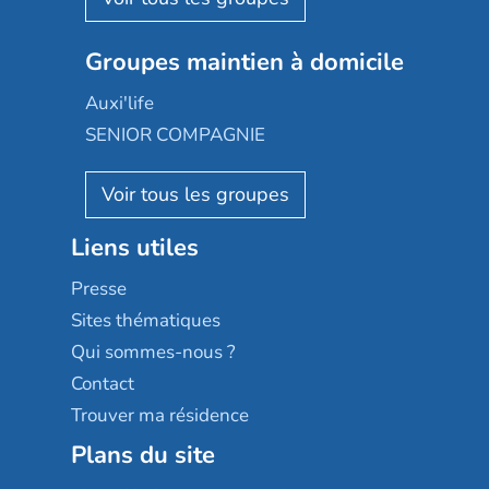
Emera
Nexity edenea
Colisée
Les jardins d'Arcadie
Groupes maintien à domicile
Groupe SOS
Occitalia
Le Noble Âge
Auxi'life
Appartseniors
Almage
SENIOR COMPAGNIE
Villa beausoleil
Pavonis santé
AGE D'OR Services
Reseda
Résidalya
Stella management
Groupe aplus
Liens utiles
Les villages d'or
Sérénys
Presse
Résidences services Villa Médicis
Sites thématiques
Qui sommes-nous ?
Contact
Trouver ma résidence
Plans du site