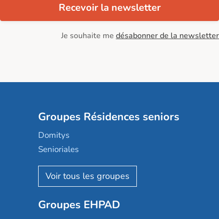
Recevoir la newsletter
Je souhaite me
désabonner de la newsletter
Groupes Résidences seniors
Domitys
Senioriales
Nohée
Les Résidentiels
Ovelia
Groupes EHPAD
Mobicap