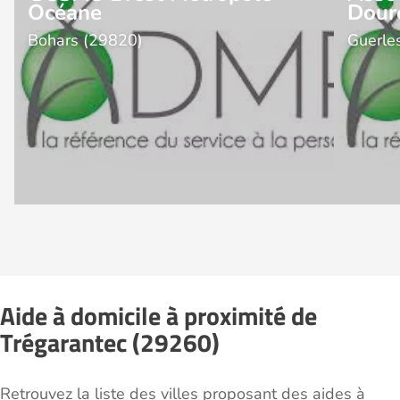
Océane
Dour
Bohars (29820)
Guerle
Aide à domicile à proximité de
Trégarantec (29260)
Retrouvez la liste des villes proposant des aides à