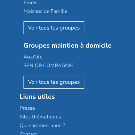
Domusvi
Emeis
Happy Senior
Maisons de Famille
Espace et vie
Korian
Aquarelia
Emera
Nexity edenea
Colisée
Les jardins d'Arcadie
Groupes maintien à domicile
Groupe SOS
Occitalia
Le Noble Âge
Auxi'life
Appartseniors
Almage
SENIOR COMPAGNIE
Villa beausoleil
Pavonis santé
AGE D'OR Services
Reseda
Résidalya
Stella management
Groupe aplus
Liens utiles
Les villages d'or
Sérénys
Presse
Résidences services Villa Médicis
Sites thématiques
Qui sommes-nous ?
Contact