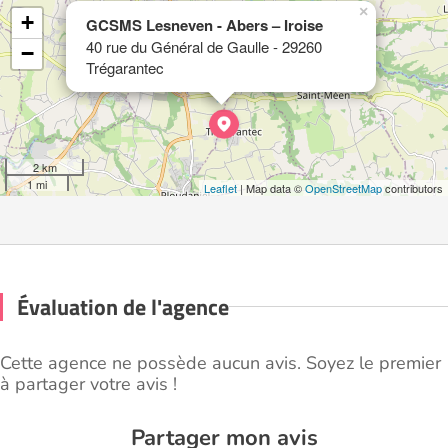
×
+
GCSMS Lesneven - Abers – Iroise
40 rue du Général de Gaulle - 29260
−
Trégarantec
2 km
1 mi
Leaflet
| Map data ©
OpenStreetMap
contributors
Évaluation de l'agence
Cette agence ne possède aucun avis. Soyez le premier
à partager votre avis !
Partager mon avis