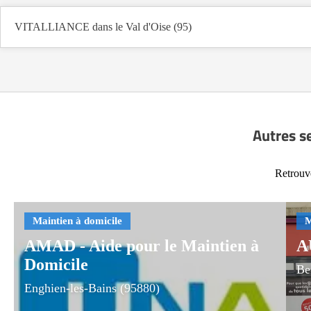
VITALLIANCE dans le Val d'Oise (95)
Autres s
Retrouve
AMAD - Aide pour le Maintien à
A
Domicile
Be
Enghien-les-Bains (95880)