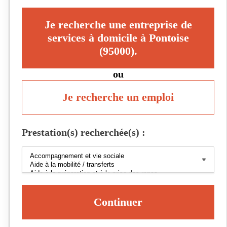
Je recherche une entreprise de
services à domicile à Pontoise
(95000).
ou
Je recherche un emploi
Prestation(s) recherchée(s) :
Continuer