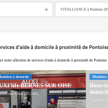
VITALLIANCE à Pontoise (9
ervices d'aide à domicile à proximité de Pontois
z notre sélection de services d'aide à domicile à proximité de Pontoise
UXI'life BERNES SUR OISE
Domvisi
domicil
rnes-sur-Oise (95340)
Enghien-l