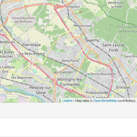
Leaflet
| Map data ©
OpenStreetMap
contributors