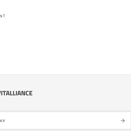
s !
 VITALLIANCE
nce