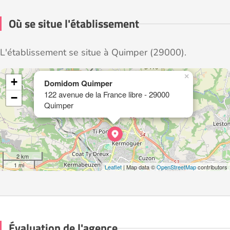
Où se situe l'établissement
L'établissement se situe à Quimper (29000).
×
+
Domidom Quimper
122 avenue de la France libre - 29000
−
Quimper
2 km
1 mi
Leaflet
| Map data ©
OpenStreetMap
contributors
Évaluation de l'agence