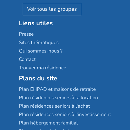
AGE D'OR Services
Reseda
Résidalya
Stella management
Groupe aplus
Liens utiles
Les villages d'or
Sérénys
Presse
Résidences services Villa Médicis
Sites thématiques
Qui sommes-nous ?
Contact
Trouver ma résidence
Plans du site
Plan EHPAD et maisons de retraite
Plan résidences seniors à la location
Plan résidences seniors à l'achat
Plan résidences seniors à l'investissement
Plan hébergement familial