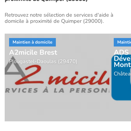
Retrouvez notre sélection de services d'aide à
domicile à proximité de Quimper (29000).
A2micile Brest
ADS 
Déve
Plougastel-Daoulas (29470)
Mont
Châtea