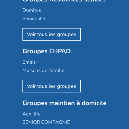
Domitys
Senioriales
Nohée
Les Résidentiels
Ovelia
Groupes EHPAD
Mobicap
Domusvi
Emeis
Happy Senior
Maisons de Famille
Espace et vie
Korian
Aquarelia
Emera
Nexity edenea
Colisée
Les jardins d'Arcadie
Groupes maintien à domicile
Groupe SOS
Occitalia
Le Noble Âge
Auxi'life
Appartseniors
Almage
SENIOR COMPAGNIE
Villa beausoleil
Pavonis santé