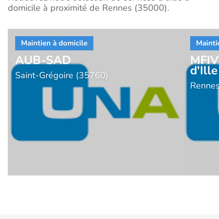
domicile à proximité de Rennes (35000).
AUB-SAD
MFIV 
d'Ille
Saint-Grégoire (35760)
Rennes