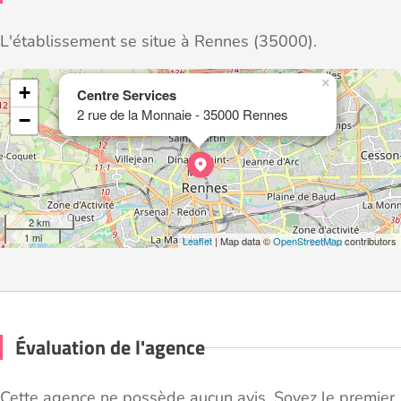
L'établissement se situe à Rennes (35000).
×
+
Centre Services
2 rue de la Monnaie - 35000 Rennes
−
2 km
1 mi
Leaflet
| Map data ©
OpenStreetMap
contributors
Évaluation de l'agence
Cette agence ne possède aucun avis. Soyez le premier