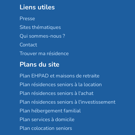
Groupe aplus
Liens utiles
Les villages d'or
Sérénys
Presse
Résidences services Villa Médicis
Sites thématiques
Qui sommes-nous ?
Contact
Trouver ma résidence
Plans du site
Plan EHPAD et maisons de retraite
Plan résidences seniors à la location
Plan résidences seniors à l'achat
Plan résidences seniors à l'investissement
Plan hébergement familial
Plan services à domicile
Plan colocation seniors