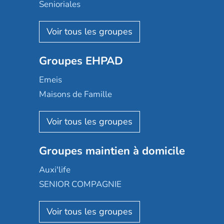
Senioriales
Nohée
Les Résidentiels
Ovelia
Groupes EHPAD
Mobicap
Domusvi
Emeis
Happy Senior
Maisons de Famille
Espace et vie
Korian
Aquarelia
Emera
Nexity edenea
Colisée
Les jardins d'Arcadie
Groupes maintien à domicile
Groupe SOS
Occitalia
Le Noble Âge
Auxi'life
Appartseniors
Almage
SENIOR COMPAGNIE
Villa beausoleil
Pavonis santé
AGE D'OR Services
Reseda
Résidalya
Stella management