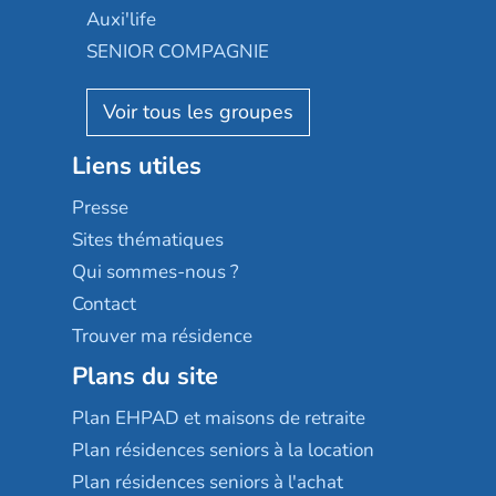
Occitalia
Le Noble Âge
Auxi'life
Appartseniors
Almage
SENIOR COMPAGNIE
Villa beausoleil
Pavonis santé
AGE D'OR Services
Reseda
Résidalya
Stella management
Groupe aplus
Liens utiles
Les villages d'or
Sérénys
Presse
Résidences services Villa Médicis
Sites thématiques
Qui sommes-nous ?
Contact
Trouver ma résidence
Plans du site
Plan EHPAD et maisons de retraite
Plan résidences seniors à la location
Plan résidences seniors à l'achat