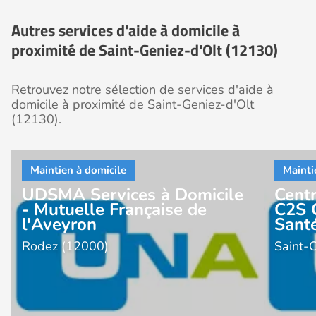
Autres services d'aide à domicile à
proximité de Saint-Geniez-d'Olt (12130)
Retrouvez notre sélection de services d'aide à
domicile à proximité de Saint-Geniez-d'Olt
(12130).
UDSMA Services à Domicile
Centr
- Mutuelle Française de
C2S 
l'Aveyron
Sant
Rodez (12000)
Saint-