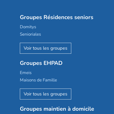
Groupes Résidences seniors
Domitys
Senioriales
Nohée
Les Résidentiels
Ovelia
Groupes EHPAD
Mobicap
Domusvi
Emeis
Happy Senior
Maisons de Famille
Espace et vie
Korian
Aquarelia
Emera
Nexity edenea
Colisée
Les jardins d'Arcadie
Groupes maintien à domicile
Groupe SOS