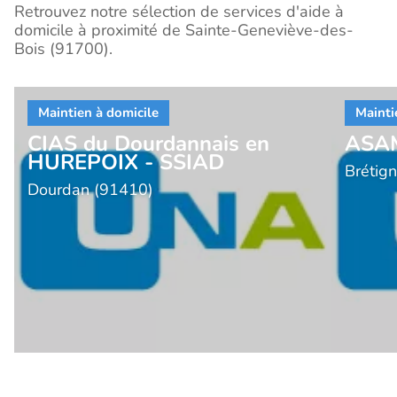
Retrouvez notre sélection de services d'aide à
domicile à proximité de Sainte-Geneviève-des-
Bois (91700).
CIAS du Dourdannais en
ASA
HUREPOIX - SSIAD
Brétig
Dourdan (91410)