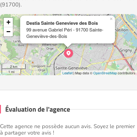
(91700).
×
+
Destia Sainte Genevieve des Bois
99 avenue Gabriel Péri - 91700 Sainte-
−
Geneviève-des-Bois
2 km
1 mi
Leaflet
| Map data ©
OpenStreetMap
contributors
Évaluation de l'agence
Cette agence ne possède aucun avis. Soyez le premier
à partager votre avis !