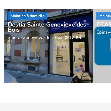
Destia Sainte Genevieve des
CCAS
Bois
Épinay
Sainte-Geneviève-des-Bois (91700)