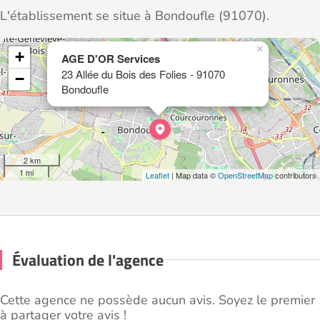
L'établissement se situe à Bondoufle (91070).
×
+
AGE D'OR Services
23 Allée du Bois des Folies - 91070
−
Bondoufle
2 km
1 mi
Leaflet
| Map data ©
OpenStreetMap
contributors
Évaluation de l'agence
Cette agence ne possède aucun avis. Soyez le premier
à partager votre avis !