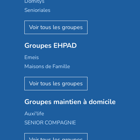
Domitys
Senioriales
Nohée
Les Résidentiels
Ovelia
Groupes EHPAD
Mobicap
Domusvi
Emeis
Happy Senior
Maisons de Famille
Espace et vie
Korian
Aquarelia
Emera
Nexity edenea
Colisée
Les jardins d'Arcadie
Groupes maintien à domicile
Groupe SOS
Occitalia
Le Noble Âge
Auxi'life
Appartseniors
Almage
SENIOR COMPAGNIE
Villa beausoleil
Pavonis santé
AGE D'OR Services
Reseda
Résidalya