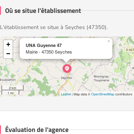
Où se situe l'établissement
L'établissement se situe à Seyches (47350).
×
+
UNA Guyenne 47
Mairie - 47350 Seyches
−
2 km
1 mi
Leaflet
| Map data ©
OpenStreetMap
contributors
Évaluation de l'agence