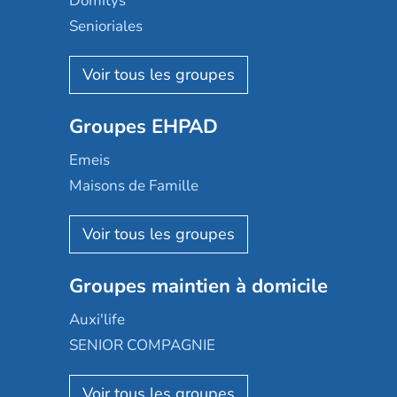
Domitys
Senioriales
Nohée
Les Résidentiels
Ovelia
Groupes EHPAD
Mobicap
Domusvi
Emeis
Happy Senior
Maisons de Famille
Espace et vie
Korian
Aquarelia
Emera
Nexity edenea
Colisée
Les jardins d'Arcadie
Groupes maintien à domicile
Groupe SOS
Occitalia
Le Noble Âge
Auxi'life
Appartseniors
Almage
SENIOR COMPAGNIE
Villa beausoleil
Pavonis santé
AGE D'OR Services
Reseda
Résidalya