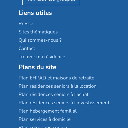
Stella management
Groupe aplus
Liens utiles
Les villages d'or
Sérénys
Presse
Résidences services Villa Médicis
Sites thématiques
Qui sommes-nous ?
Contact
Trouver ma résidence
Plans du site
Plan EHPAD et maisons de retraite
Plan résidences seniors à la location
Plan résidences seniors à l'achat
Plan résidences seniors à l'investissement
Plan hébergement familial
Plan services à domicile
Plan colocation seniors