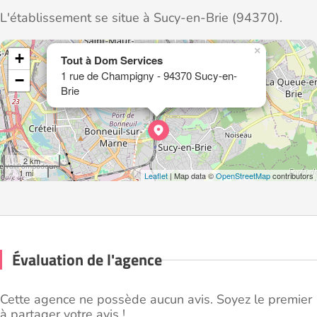
L'établissement se situe à Sucy-en-Brie (94370).
×
+
Tout à Dom Services
1 rue de Champigny - 94370 Sucy-en-
−
Brie
2 km
1 mi
Leaflet
| Map data ©
OpenStreetMap
contributors
Évaluation de l'agence
Cette agence ne possède aucun avis. Soyez le premier
à partager votre avis !