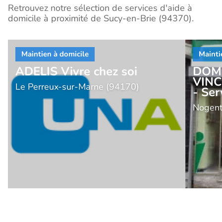
Retrouvez notre sélection de services d'aide à
domicile à proximité de Sucy-en-Brie (94370).
ADELIS Vivre chez soi
DOM
VIN
Le Perreux-sur-Marne (94170)
- Ser
Nogent