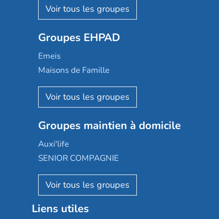
Les Résidentiels
Ovelia
Groupes EHPAD
Mobicap
Domusvi
Emeis
Happy Senior
Maisons de Famille
Espace et vie
Korian
Aquarelia
Emera
Nexity edenea
Colisée
Les jardins d'Arcadie
Groupes maintien à domicile
Groupe SOS
Occitalia
Le Noble Âge
Auxi'life
Appartseniors
Almage
SENIOR COMPAGNIE
Villa beausoleil
Pavonis santé
AGE D'OR Services
Reseda
Résidalya
Stella management
Groupe aplus
Liens utiles
Les villages d'or