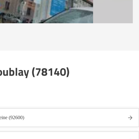
coublay (78140)
eine (92600)