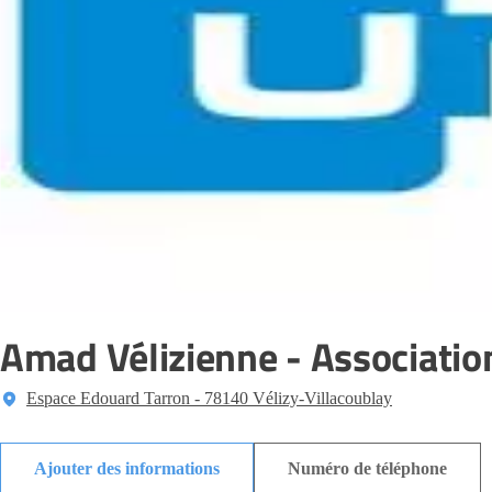
Amad Vélizienne - Associatio
Espace Edouard Tarron - 78140 Vélizy-Villacoublay
Ajouter des informations
Numéro de téléphone