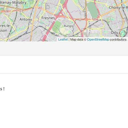
Leaflet
| Map data ©
OpenStreetMap
contributors
s !