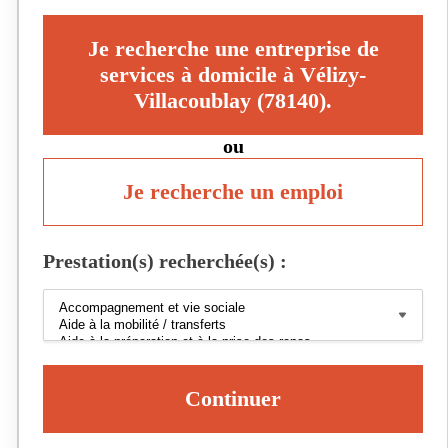
Je recherche une entreprise de
services à domicile à Vélizy-
Villacoublay (78140).
ou
Je recherche un emploi
Prestation(s) recherchée(s) :
Continuer