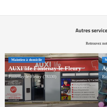
Autres service
Retrouvez notr
AUXI'life Fontenay-le-Fleury
A
Fontenay-le-Fleury (78330)
Ra