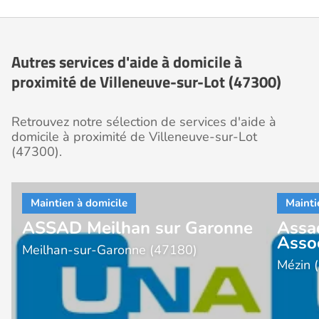
Autres services d'aide à domicile à
proximité de Villeneuve-sur-Lot (47300)
Retrouvez notre sélection de services d'aide à
domicile à proximité de Villeneuve-sur-Lot
(47300).
ASSAD Meilhan sur Garonne
Assa
Asso
Meilhan-sur-Garonne (47180)
Mézin 