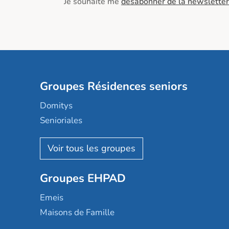
Je souhaite me
désabonner de la newsletter
Groupes Résidences seniors
Domitys
Senioriales
Nohée
Les Résidentiels
Ovelia
Groupes EHPAD
Mobicap
Domusvi
Emeis
Happy Senior
Maisons de Famille
Espace et vie
Korian