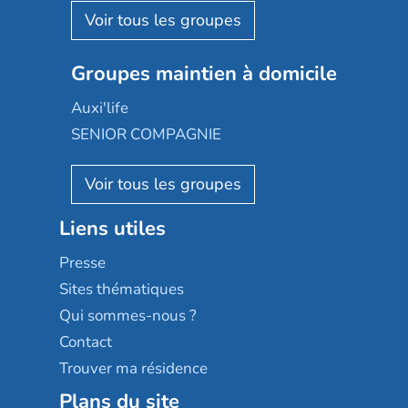
Aquarelia
Emera
Nexity edenea
Colisée
Les jardins d'Arcadie
Groupes maintien à domicile
Groupe SOS
Occitalia
Le Noble Âge
Auxi'life
Appartseniors
Almage
SENIOR COMPAGNIE
Villa beausoleil
Pavonis santé
AGE D'OR Services
Reseda
Résidalya
Stella management
Groupe aplus
Liens utiles
Les villages d'or
Sérénys
Presse
Résidences services Villa Médicis
Sites thématiques
Qui sommes-nous ?
Contact
Trouver ma résidence
Plans du site