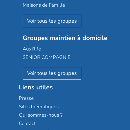
Happy Senior
Maisons de Famille
Espace et vie
Korian
Aquarelia
Emera
Nexity edenea
Colisée
Les jardins d'Arcadie
Groupes maintien à domicile
Groupe SOS
Occitalia
Le Noble Âge
Auxi'life
Appartseniors
Almage
SENIOR COMPAGNIE
Villa beausoleil
Pavonis santé
AGE D'OR Services
Reseda
Résidalya
Stella management
Groupe aplus
Liens utiles
Les villages d'or
Sérénys
Presse
Résidences services Villa Médicis
Sites thématiques
Qui sommes-nous ?
Contact