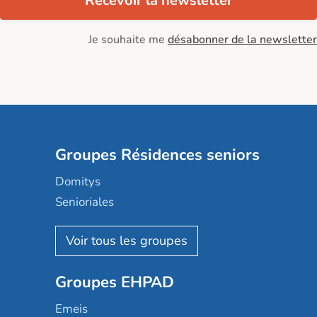
Recevoir la newsletter
Je souhaite me
désabonner de la newsletter
Groupes Résidences seniors
Domitys
Senioriales
Nohée
Les Résidentiels
Ovelia
Groupes EHPAD
Mobicap
Domusvi
Emeis