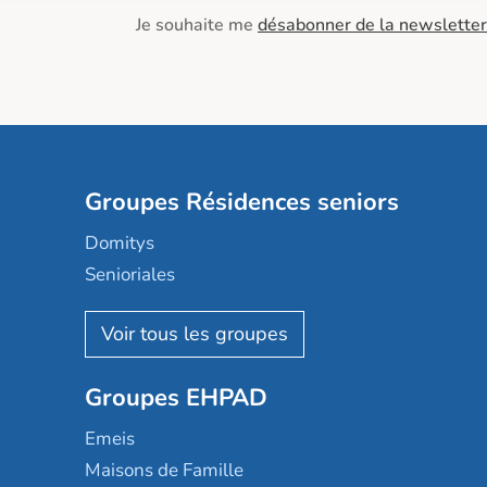
Je souhaite me
désabonner de la newsletter
Groupes Résidences seniors
Domitys
Senioriales
Nohée
Les Résidentiels
Ovelia
Groupes EHPAD
Mobicap
Domusvi
Emeis
Happy Senior
Maisons de Famille