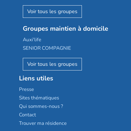
Espace et vie
Korian
Aquarelia
Emera
Nexity edenea
Colisée
Les jardins d'Arcadie
Groupes maintien à domicile
Groupe SOS
Occitalia
Le Noble Âge
Auxi'life
Appartseniors
Almage
SENIOR COMPAGNIE
Villa beausoleil
Pavonis santé
AGE D'OR Services
Reseda
Résidalya
Stella management
Groupe aplus
Liens utiles
Les villages d'or
Sérénys
Presse
Résidences services Villa Médicis
Sites thématiques
Qui sommes-nous ?
Contact
Trouver ma résidence