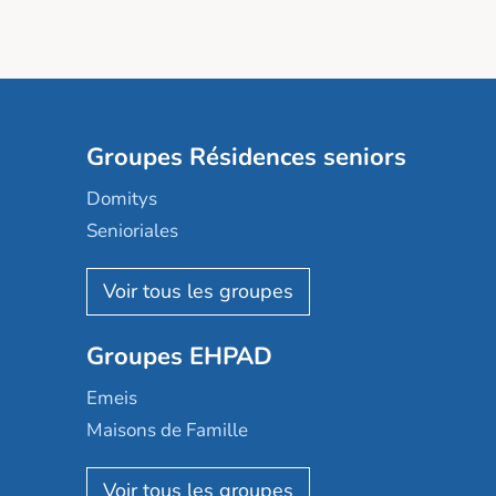
Groupes Résidences seniors
Domitys
Senioriales
Nohée
Les Résidentiels
Ovelia
Groupes EHPAD
Mobicap
Domusvi
Emeis
Happy Senior
Maisons de Famille
Espace et vie
Korian
Aquarelia
Emera