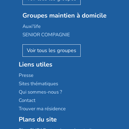
Nexity edenea
Colisée
Les jardins d'Arcadie
Groupes maintien à domicile
Groupe SOS
Occitalia
Le Noble Âge
Auxi'life
Appartseniors
Almage
SENIOR COMPAGNIE
Villa beausoleil
Pavonis santé
AGE D'OR Services
Reseda
Résidalya
Stella management
Groupe aplus
Liens utiles
Les villages d'or
Sérénys
Presse
Résidences services Villa Médicis
Sites thématiques
Qui sommes-nous ?
Contact
Trouver ma résidence
Plans du site