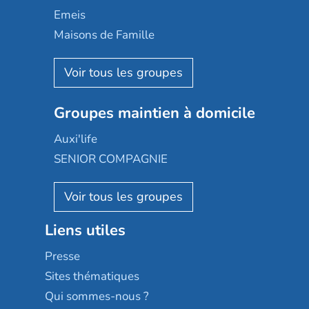
Domusvi
Emeis
Happy Senior
Maisons de Famille
Espace et vie
Korian
Aquarelia
Emera
Nexity edenea
Colisée
Les jardins d'Arcadie
Groupes maintien à domicile
Groupe SOS
Occitalia
Le Noble Âge
Auxi'life
Appartseniors
Almage
SENIOR COMPAGNIE
Villa beausoleil
Pavonis santé
AGE D'OR Services
Reseda
Résidalya
Stella management
Groupe aplus
Liens utiles
Les villages d'or
Sérénys
Presse
Résidences services Villa Médicis
Sites thématiques
Qui sommes-nous ?