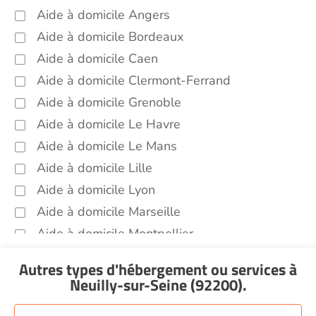
Entretien du cadre de vie, ménage,
Aide à domicile Angers
repassage, gestion du linge Neuilly-sur-
Seine (92200)
Aide à domicile Bordeaux
Portage de repas Neuilly-sur-Seine
Aide à domicile Caen
(92200)
Aide à domicile Clermont-Ferrand
Sorties (promenades, rendez-vous
Aide à domicile Grenoble
médicaux...) Neuilly-sur-Seine (92200)
Aide à domicile Le Havre
Voir toutes les aides à domicile à Neuilly-sur-
Seine (92200)
Aide à domicile Le Mans
Aide à domicile Lille
Aide à domicile Lyon
Aide à domicile Marseille
Aide à domicile Montpellier
Aide à domicile Nantes
Autres types d'hébergement ou services
à
Aide à domicile Nice
Neuilly-sur-Seine (92200)
.
Aide à domicile Nîmes