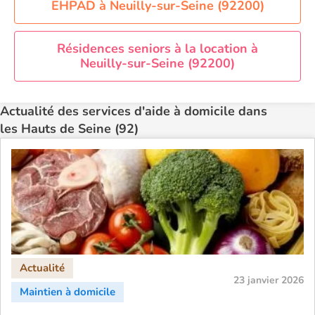
Aide à domicile Orléans
EHPAD à Neuilly-sur-Seine (92200)
Aide à domicile Paris
Aide à domicile Perpignan
Résidences seniors à la location à
Neuilly-sur-Seine (92200)
Aide à domicile Rennes
Aide à domicile Saint-Etienne
Actualité des services d'aide à domicile dans
Aide à domicile Toulouse
les Hauts de Seine (92)
Recherche par ville
23 janvier 2026