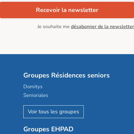
Recevoir la newsletter
Je souhaite me
désabonner de la newsletter
Groupes Résidences seniors
Domitys
Senioriales
Nohée
Les Résidentiels
Ovelia
Groupes EHPAD
Mobicap