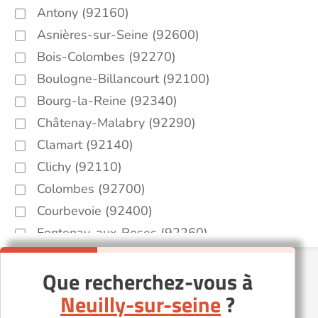
Antony (92160)
Asnières-sur-Seine (92600)
Bois-Colombes (92270)
Boulogne-Billancourt (92100)
Bourg-la-Reine (92340)
Châtenay-Malabry (92290)
Clamart (92140)
Clichy (92110)
Colombes (92700)
Courbevoie (92400)
Fontenay-aux-Roses (92260)
Gennevilliers (92230)
Que recherchez-vous à
Issy-les-Moulineaux (92130)
Neuilly-sur-seine
?
Levallois-Perret (92300)