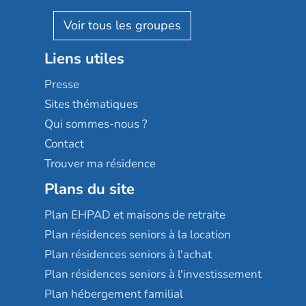
Pavonis santé
AGE D'OR Services
Reseda
Résidalya
Stella management
Groupe aplus
Liens utiles
Les villages d'or
Sérénys
Presse
Résidences services Villa Médicis
Sites thématiques
Qui sommes-nous ?
Contact
Trouver ma résidence
Plans du site
Plan EHPAD et maisons de retraite
Plan résidences seniors à la location
Plan résidences seniors à l'achat
Plan résidences seniors à l'investissement
Plan hébergement familial