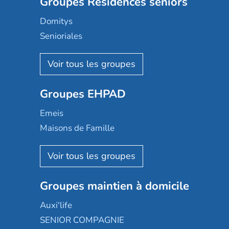
Groupes Résidences seniors
Domitys
Senioriales
Nohée
Les Résidentiels
Ovelia
Groupes EHPAD
Mobicap
Domusvi
Emeis
Happy Senior
Maisons de Famille
Espace et vie
Korian
Aquarelia
Emera
Nexity edenea
Colisée
Les jardins d'Arcadie
Groupes maintien à domicile
Groupe SOS
Occitalia
Le Noble Âge
Auxi'life
Appartseniors
Almage
SENIOR COMPAGNIE
Villa beausoleil