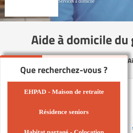
Services à domicile
Aide à domicile du
A
Que recherchez-vous ?
EHPAD - Maison de retraite
Résidence seniors
Habitat partagé - Colocation