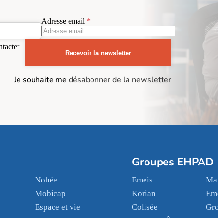
Adresse email
ntacter
Recevoir la newsletter
Je souhaite me
désabonner de la newsletter
Groupes EHPAD
Nohée
Emeis
Mai
Mobicap
Korian
Em
Espace et vie
Colisée
Gr