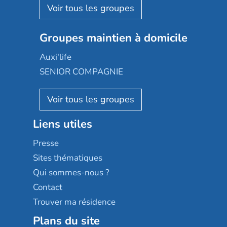
Aquarelia
Emera
Nexity edenea
Colisée
Les jardins d'Arcadie
Groupes maintien à domicile
Groupe SOS
Occitalia
Le Noble Âge
Auxi'life
Appartseniors
Almage
SENIOR COMPAGNIE
Villa beausoleil
Pavonis santé
AGE D'OR Services
Reseda
Résidalya
Stella management
Groupe aplus
Liens utiles
Les villages d'or
Sérénys
Presse
Résidences services Villa Médicis
Sites thématiques
Qui sommes-nous ?
Contact
Trouver ma résidence
Plans du site