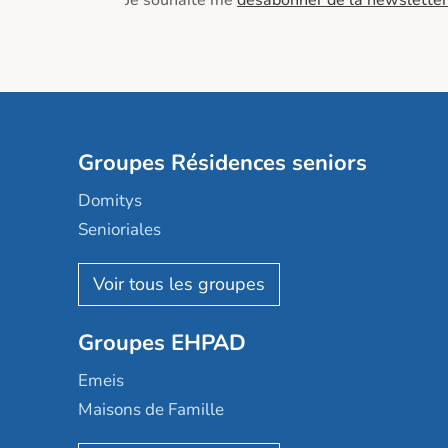
Je souhaite me
désabonner de la newsletter
Groupes Résidences seniors
Domitys
Senioriales
Nohée
Les Résidentiels
Ovelia
Groupes EHPAD
Mobicap
Domusvi
Emeis
Happy Senior
Maisons de Famille
Espace et vie
Korian