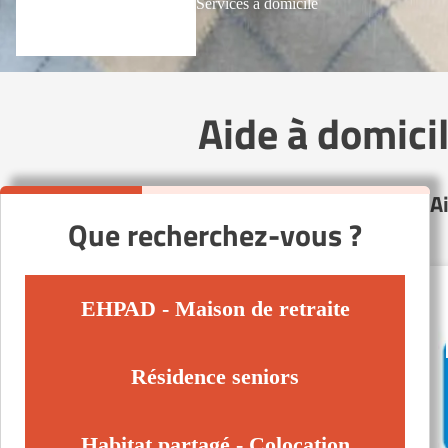
Services à domicile
Aide à domic
A
Que recherchez-vous ?
EHPAD - Maison de retraite
Résidence seniors
Habitat partagé - Colocation