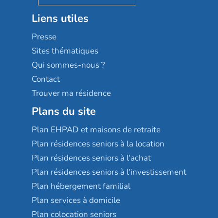
Stella management
Groupe aplus
Liens utiles
Les villages d'or
Sérénys
Presse
Résidences services Villa Médicis
Sites thématiques
Qui sommes-nous ?
Contact
Trouver ma résidence
Plans du site
Plan EHPAD et maisons de retraite
Plan résidences seniors à la location
Plan résidences seniors à l'achat
Plan résidences seniors à l'investissement
Plan hébergement familial
Plan services à domicile
Plan colocation seniors