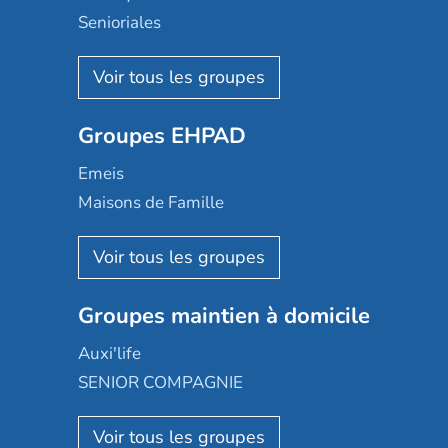
Senioriales
Nohée
Les Résidentiels
Ovelia
Groupes EHPAD
Mobicap
Domusvi
Emeis
Happy Senior
Maisons de Famille
Espace et vie
Korian
Aquarelia
Emera
Nexity edenea
Colisée
Les jardins d'Arcadie
Groupes maintien à domicile
Groupe SOS
Occitalia
Le Noble Âge
Auxi'life
Appartseniors
Almage
SENIOR COMPAGNIE
Villa beausoleil
Pavonis santé
AGE D'OR Services
Reseda
Résidalya